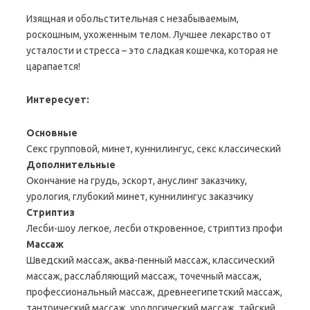
Изящная и обольстительная с незабываемым,
роскошным, ухоженным телом. Лучшее лекарство от
усталости и стресса – это сладкая кошечка, которая не
царапается!
Интересует:
Основные
Секс групповой, минет, куннилингус, секс классический
Дополнительные
Окончание на грудь, эскорт, ануслинг заказчику,
урология, глубокий минет, куннилингус заказчику
Стриптиз
Лесби-шоу легкое, лесби откровенное, стриптиз профи
Массаж
Шведский массаж, аква-пенный массаж, классический
массаж, расслабляющий массаж, точечный массаж,
профессиональный массаж, древнеегипетский массаж,
тантрический массаж, урологический массаж, тайский