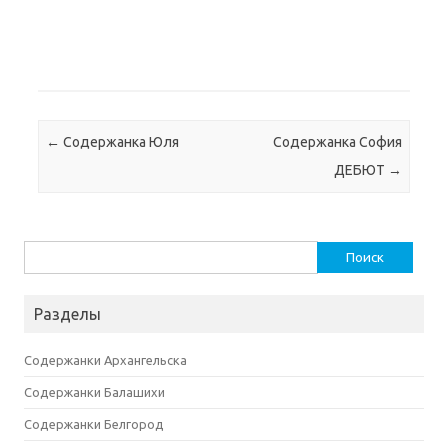
Навигация по записям
←
Содержанка Юля
Содержанка София
ДЕБЮТ
→
Найти:
Разделы
Содержанки Архангельска
Содержанки Балашихи
Содержанки Белгород