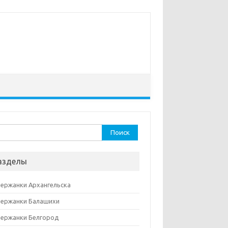
ти:
азделы
ержанки Архангельска
ержанки Балашихи
ержанки Белгород