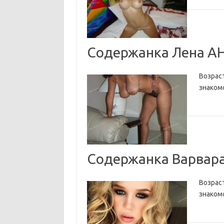
Содержанка Лена А
Возраст
знаком
Содержанка Варвар
Возраст
знаком