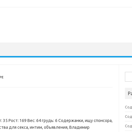
Най
РЕ
Р
Сод
Сод
: 35 Рост: 169 Вес: 64 грудь: 6 Содержанки, ищу спонсора,
Сод
ства для секса, интим, объявления, Владимир