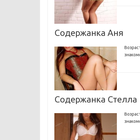
Содержанка Аня
Возраст
знакомс
Содержанка Стелла
Возраст
знакомс