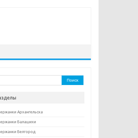
ти:
азделы
ержанки Архангельска
ержанки Балашихи
ержанки Белгород