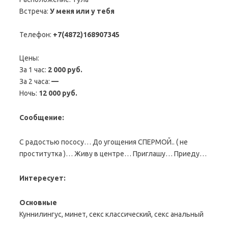
Встреча:
У меня или у тебя
Телефон:
+7(4872)168907345
Цены:
За 1 час:
2 000 руб.
За 2 часа:
—
Ночь:
12 000 руб.
Сообщение:
С радостью пососу… До угощения СПЕРМОЙ.. ( не
проститутка )… Живу в центре… Приглашу… Приеду…
Интересует:
Основные
Куннилингус, минет, секс классический, секс анальный