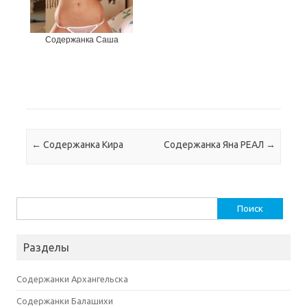
Содержанка Саша
Навигация по записям
←
Содержанка Кира
Содержанка Яна РЕАЛ
→
Найти:
Разделы
Содержанки Архангельска
Содержанки Балашихи