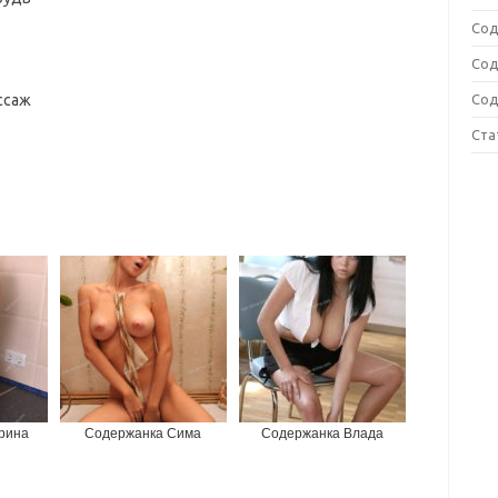
Сод
Сод
Сод
ссаж
Ста
рина
Содержанка Сима
Содержанка Влада