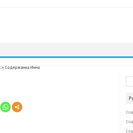
к
»
Содержанка Инна
Най
Р
Сод
Сод
Сод