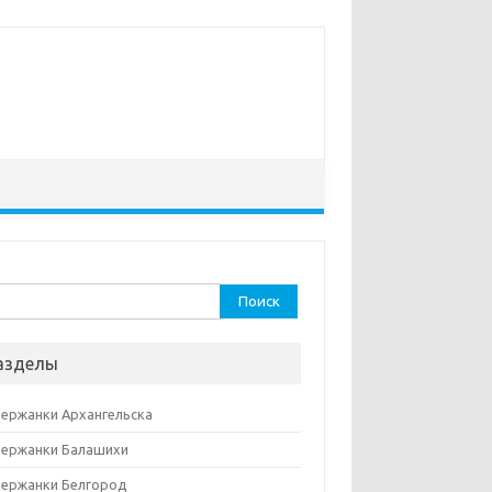
ти:
азделы
ержанки Архангельска
ержанки Балашихи
ержанки Белгород