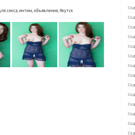
Сод
ля секса, интим, объявления, Якутск
Сод
Сод
Сод
Сод
Сод
Сод
Сод
Сод
Сод
Сод
Сод
Сод
Сод