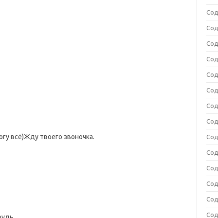
Сод
Сод
Сод
Сод
Сод
Сод
Сод
Сод
гу всё)Жду твоего звоночка.
Сод
Сод
Сод
Сод
Сод
Сод
рудь