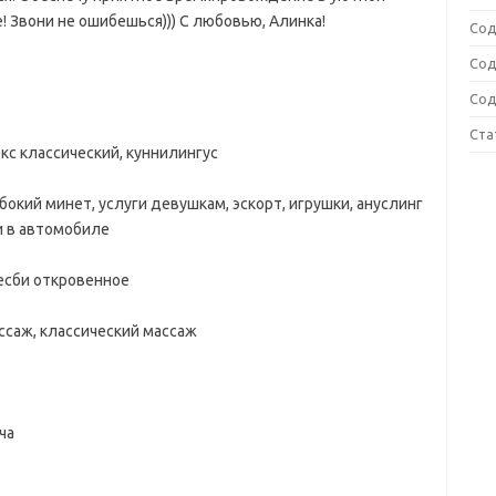
! Звони не ошибешься))) С любовью, Алинка!
Сод
Сод
Сод
Ста
екс классический, куннилингус
бокий минет, услуги девушкам, эскорт, игрушки, ануслинг
и в автомобиле
лесби откровенное
саж, классический массаж
ча