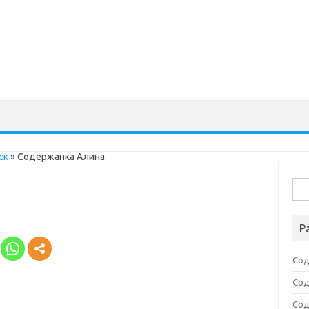
ск
»
Содержанка Алина
Най
Р
Сод
Сод
Сод