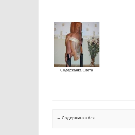
Содержанка Света
Навигация по записям
←
Содержанка Ася