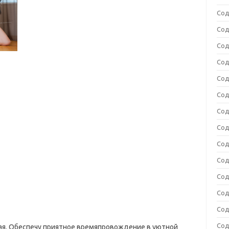
Сод
Сод
Сод
Сод
Сод
Сод
Сод
Сод
Сод
Сод
Сод
Сод
Сод
Сод
ая. Обеспечу приятное времяпровождение в уютной