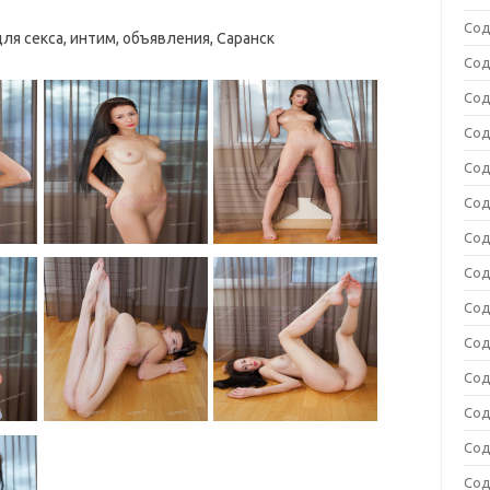
Сод
ля секса, интим, объявления, Саранск
Сод
Сод
Сод
Сод
Сод
Сод
Сод
Сод
Сод
Сод
Сод
Сод
Сод