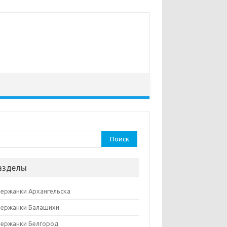
ти:
азделы
ержанки Архангельска
ержанки Балашихи
ержанки Белгород